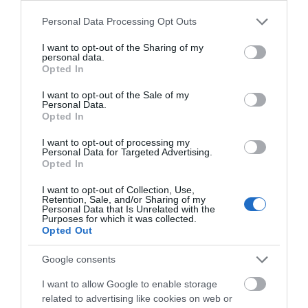
Please note that this website/app uses one or more Google
Personal Data Processing Opt Outs
Tanácsok
services and may gather and store information including but
not limited to your visit or usage behaviour. You may click to
I want to opt-out of the Sharing of my
personal data.
grant or deny consent to Google and its third-party tags to
Eszközök
Opted In
use your data for below specified purposes in below Google
consent section.
I want to opt-out of the Sale of my
Énmárka
Personal Data.
Opted In
Inspiráció
I want to opt-out of processing my
Personal Data for Targeted Advertising.
Opted In
I want to opt-out of Collection, Use,
Retention, Sale, and/or Sharing of my
Personal Data that Is Unrelated with the
Purposes for which it was collected.
Opted Out
Google consents
I want to allow Google to enable storage
related to advertising like cookies on web or