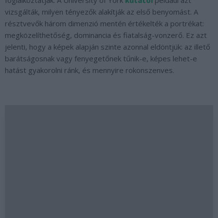
foglalkoztatják. A University of York
kutatói
például azt
vizsgálták, milyen tényezők alakítják az első benyomást. A
résztvevők három dimenzió mentén értékelték a portrékat:
megközelíthetőség, dominancia és fiatalság-vonzerő.
Ez azt
jelenti, hogy a képek alapján szinte azonnal eldöntjük: az illető
barátságosnak vagy fenyegetőnek tűnik-e, képes lehet-e
hatást gyakorolni ránk, és mennyire rokonszenves.