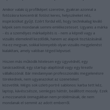
Amikor valaki új profilképet szeretne, gyakran azonnal a
fotózásra koncentrál: fotóst keres, helyszíneket néz,
inspirációkat gyűjt. Ezért fordul elő, hogy technikailag kiváló
képek sem mondanak semmi emlékezeteset. Ugyanis a márka
- és a személyes márkaépítés is - nem a képnél vagy a
vizuális elemeknél kezdődik, hanem az alapok tisztázásánál.
Ha ez megvan, sokkal könnyebb olyan vizuális megjelenést
kialakítani, amely valóban téged képvisel.
Hiszen más működik hitelesen egy ügyvédnél, egy
tanácsadónál, egy startup-alapítónál vagy egy kreatív
vállalkozónál. Bár mindannyian professzionális megjelenésre
törekednek, nem ugyanazokat az üzeneteket
közvetítik.
Mégis sok üzleti portré sablonos: karba tett kéz,
laptop, kávéscsésze, semleges háttér, beállított mosoly. Ezek
a mozzanatok önmagukban nem problémásak, de nem
mondanak el semmit az adott emberről.