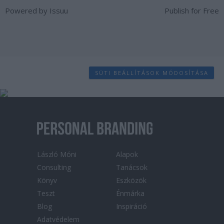
Powered by
Issuu
Publish for Free
SÜTI BEÁLLÍTÁSOK MÓDOSÍTÁSA
László Móni
Alapok
Consulting
Tanácsok
Könyv
Eszközök
Teszt
Énmárka
Blog
Inspiráció
Adatvédelem