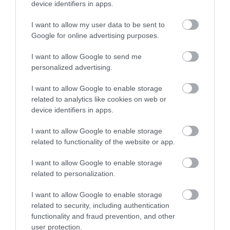
CONSULTING
device identifiers in apps.
Azt mondják, karizmatikus vezetőnek,
I want to allow my user data to be sent to
networkernek, hiteles kommunikátornak
Google for online advertising purposes.
születni kell. De mi van, ha nem annak
születünk? Hogyan érhetjük el, hogy
I want to allow Google to send me
figyeljenek ránk? Hogy hitelesnek
personalized advertising.
tartsanak? Hogy kiemelkedjünk a
versenytársaink közül, ha nem vagyunk
I want to allow Google to enable storage
született tehetségek ezen a területen?
related to analytics like cookies on web or
device identifiers in apps.
TUDJ MEG TÖBBET
I want to allow Google to enable storage
related to functionality of the website or app.
I want to allow Google to enable storage
related to personalization.
I want to allow Google to enable storage
related to security, including authentication
functionality and fraud prevention, and other
Érdekességek, kéthetente a postafiókodba.
user protection.