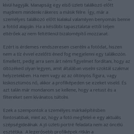
kívül hagyják. Manapság egy első üzleti találkozó előtt
majdnem mindenki rákeres a másik félre. Így, már a
személyes találkozó előtt kialakul valamilyen benyomás benne
a fotód alapján. Ha a későbbi tapasztalatai ettől teljen
eltérőek az nem feltétlenül bizalomépítő mozzanat.
Ezért is érdemes rendszeresen cserélni a fotódat, hiszen
nem a tíz évvel ezelőtti éned fog megjelenni egy találkozón.
Emellett, pedig arra sem árt némi figyelmet fordítani, hogy az
öltözéked olyan legyen, amit általában viselni szoktál szakmai
helyzetekben. Ha nem vagy az az öltönyös figura, vagy
kiskosztümös nő, akkor a profilképeden se ezeket viseld. És
azt talán már mondanom se kellene, hogy a retust és a
filtereket sem kívánatos túltolni.
Ezek a szempontok a személyes márkaépítésben
fontosabbak, mint az, hogy a fotó megfelel-e egy aktuális
szépségideálnak.
A jó üzleti portré feladata nem az öncélú
esztétika.
A legerősebb profilképek ritkán a