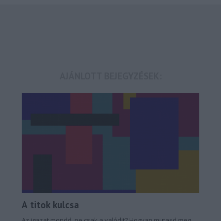
AJÁNLOTT BEJEGYZÉSEK:
A titok kulcsa
Az igazat mondd, ne csak a valódit? Hogyan mutasd meg