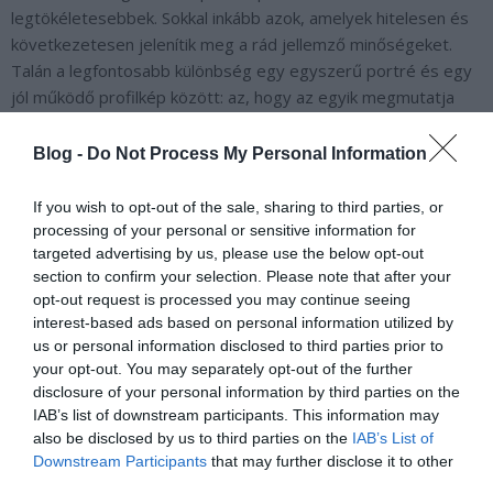
legtökéletesebbek. Sokkal inkább azok, amelyek hitelesen és
következetesen jelenítik meg a rád jellemző minőségeket.
Talán a legfontosabb különbség egy egyszerű portré és egy
jól működő profilkép között: az, hogy az egyik megmutatja
hogyan nézel ki, a másik segít megérteni, ki vagy és mit
képviselsz.
Blog -
Do Not Process My Personal Information
Ha tetszett a poszt, csatlakozz a Personal Branding
If you wish to opt-out of the sale, sharing to third parties, or
közösségéhez.
Klikk ide!
processing of your personal or sensitive information for
targeted advertising by us, please use the below opt-out
section to confirm your selection. Please note that after your
opt-out request is processed you may continue seeing
interest-based ads based on personal information utilized by
us or personal information disclosed to third parties prior to
your opt-out. You may separately opt-out of the further
disclosure of your personal information by third parties on the
IAB’s list of downstream participants. This information may
also be disclosed by us to third parties on the
IAB’s List of
Downstream Participants
that may further disclose it to other
Alapok
third parties.