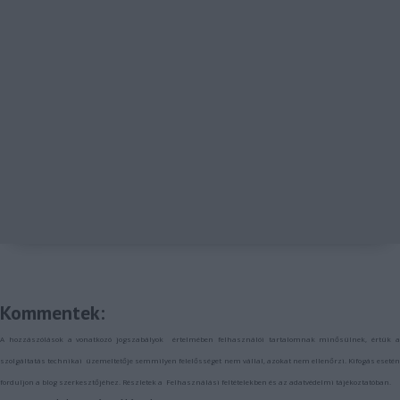
Kommentek:
A hozzászólások a
vonatkozó jogszabályok
értelmében felhasználói tartalomnak minősülnek, értük 
szolgáltatás technikai
üzemeltetője semmilyen felelősséget nem vállal, azokat nem ellenőrzi. Kifogás eseté
forduljon a blog szerkesztőjéhez. Részletek a
Felhasználási feltételekben
és az
adatvédelmi tájékoztatóban
.