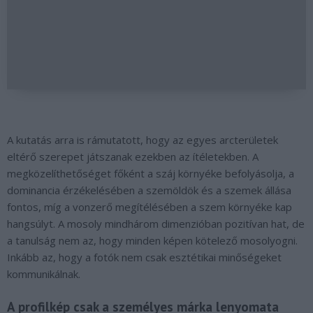
A kutatás arra is rámutatott, hogy az egyes arcterületek
eltérő szerepet játszanak ezekben az ítéletekben. A
megközelíthetőséget főként a száj környéke befolyásolja, a
dominancia érzékelésében a szemöldök és a szemek állása
fontos, míg a vonzerő megítélésében a szem környéke kap
hangsúlyt. A mosoly mindhárom dimenzióban pozitívan hat, de
a tanulság nem az, hogy minden képen kötelező mosolyogni.
Inkább az, hogy a fotók nem csak esztétikai minőségeket
kommunikálnak.
A profilkép csak a személyes márka lenyomata