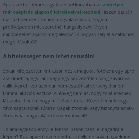
Épp ezért érdemes egy lépéssel korábban
a személyes
márkaépítés alapozó kérdéseivel kezdeni.
Hiszen ezután
már azt sem lesz nehéz megválaszolnod, hogy a
profilképeden mit szeretnél hangsúlyozni:
Milyen
minőségeket akarsz megjelenni? És hogyan térj el a sablonos
megoldásoktól?
A hitelességet nem lehet retusálni
Sokan kifejezetten kritikusan nézik magukat fotókon: egy apró
asszimetria, egy ránc vagy egy kedvezőtlen szög zavaróvá
válik. A profilkép azonban nem esztétikai verseny, hanem
kommunikációs eszköz.
A lényeg nem az, hogy tökéletesnek
látszol-e, hanem hogy mit közvetítesz. Közvetlennek vagy
távolságtartónak tűnsz? Magabiztosnak vagy bizonytalannak?
Kreatívnak vagy inkább konzervatívnak?
És ami legalább ennyire fontos: hasonlítasz-e magadra a
képen?
Ez alapvető szempontnak tűnik, de sokan figyelmen