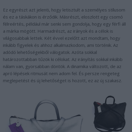
Ez egyrészt azt jelenti, hogy letisztult a személyes stílusom
és ez a táskákon is érződik. Másrészt, eloszlott egy csomó
félreértés, például már senki sem gondolja, hogy egy férfi áll
a márka mögött. Harmadrészt, az irányok és a célok is
világosabbak lettek. Két évvel ezelőtt azt mondtam, hogy
inkább figyelek és ahhoz alkalmazkodom, ami történik. Az
adódó lehetőségekből válogatok. Azóta sokkal
határozottabban tűzök ki célokat. Az irányítás sokkal inkább
nálam van, gyorsabban döntök. A dinamika változott, de az
apró lépések ritmusát nem adom fel. És persze rengeteg
meglepetést és új lehetőséget is hozott, ez az új szakasz.