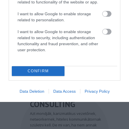
Eszközök
related to functionality of the website or app.
I want to allow Google to enable storage
Énmárka
related to personalization.
Inspiráció
I want to allow Google to enable storage
related to security, including authentication
functionality and fraud prevention, and other
user protection.
CONFIRM
Data Deletion
Data Access
Privacy Policy
CONSULTING
Azt mondják, karizmatikus vezetőnek,
networkernek, hiteles kommunikátornak
születni kell. De mi van, ha nem annak