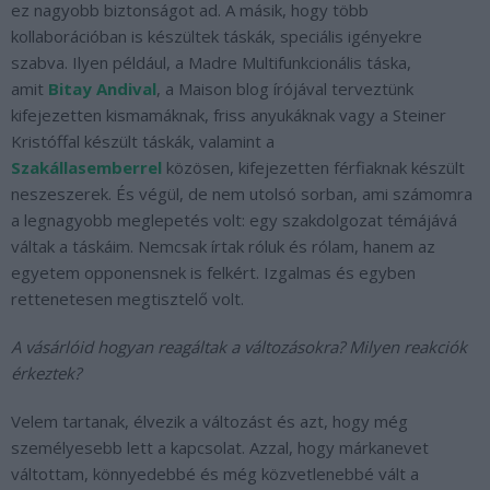
ez nagyobb biztonságot ad. A másik, hogy több
kollaborációban is készültek táskák, speciális igényekre
szabva. Ilyen például, a Madre Multifunkcionális táska,
amit
Bitay Andival
, a Maison blog írójával terveztünk
kifejezetten kismamáknak, friss anyukáknak vagy a Steiner
Kristóffal készült táskák, valamint a
Szakállasemberrel
közösen, kifejezetten férfiaknak készült
neszeszerek. És végül, de nem utolsó sorban, ami számomra
a legnagyobb meglepetés volt: egy szakdolgozat témájává
váltak a táskáim. Nemcsak írtak róluk és rólam, hanem az
egyetem opponensnek is felkért. Izgalmas és egyben
rettenetesen megtisztelő volt.
A vásárlóid hogyan reagáltak a változásokra? Milyen reakciók
érkeztek?
Velem tartanak, élvezik a változást és azt, hogy még
személyesebb lett a kapcsolat. Azzal, hogy márkanevet
váltottam, könnyedebbé és még közvetlenebbé vált a