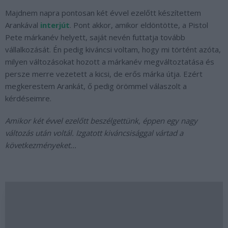
Majdnem napra pontosan két évvel ezelőtt készítettem
Arankával
interjút
. Pont akkor, amikor eldöntötte, a Pistol
Pete márkanév helyett, saját nevén futtatja tovább
vállalkozását. Én pedig kiváncsi voltam, hogy mi történt azóta,
milyen változásokat hozott a márkanév megváltoztatása és
persze merre vezetett a kicsi, de erős márka útja. Ezért
megkerestem Arankát, ő pedig örömmel válaszolt a
kérdéseimre.
Amikor két évvel ezelőtt beszélgettünk, éppen egy nagy
változás után voltál. Izgatott kiváncsisággal vártad a
következményeket...