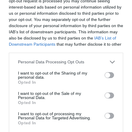
opt-out request is processed you may continue seeing
Nem engedek abból, hogy minden táskából csak egyetlen
interest-based ads based on personal information utilized by
készül. Mindenből csak egy darab, nem készítek két egyforma
us or personal information disclosed to third parties prior to
táskát. Akár egyedi megrendelésről - közös tervezésű
your opt-out. You may separately opt-out of the further
darabról -, akár a webshopba kerülő saját tervezésű táskáról
disclosure of your personal information by third parties on the
van szó. Az sem változott, hogy a táskáimat alapvetően csak
IAB’s list of downstream participants. This information may
nálam, a saját webshopomon keresztül lehet megvásárolni. Ez
also be disclosed by us to third parties on the
IAB’s List of
alól csupán egy kivétel van, egy svájci lány is árulja a
Downstream Participants
that may further disclose it to other
third parties.
jógatáskáimat.
Please note that this website/app uses one or more Google
Personal Data Processing Opt Outs
Nem változott a minőség sem, illetve az örök garancia, ami
services and may gather and store information including but
minden vevőnek jár. Ha valami történik egy táskával - például
not limited to your visit or usage behaviour. You may click to
I want to opt-out of the Sharing of my
personal data.
meglazul a varrás, mert túl sok mindent pakolt bele valaki
grant or deny consent to Google and its third-party tags to
Opted In
vagy elromlott a zippzár - és visszahozza a tulajdonos, akkor
use your data for below specified purposes in below Google
consent section.
ingyen rendbehozom. Ami pedig tőlem részben független
I want to opt-out of the Sale of my
Personal Data.
állandó, és nagyon boldoggá tesz: Az az, hogy a
Opted In
táskatulajdonosok továbbra is, folyamatosan küldik a képeket
arról, merre jártak a táskáikkal. Az egyik legjobb dolog amikor
I want to opt-out of processing my
Personal Data for Targeted Advertising.
egy ilyen digitális „képeslapot” kapok. Így büszkén
Opted In
mondhatom, hogy már öt kontinensen „jártam”.