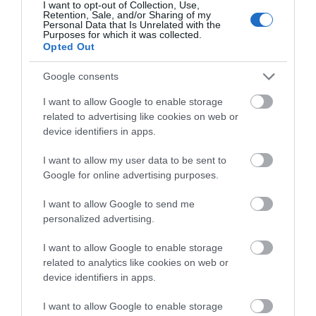
I want to opt-out of Collection, Use,
Retention, Sale, and/or Sharing of my
Ha két év múlva újra leülnénk beszélgetni, akkor miről
Personal Data that Is Unrelated with the
Purposes for which it was collected.
beszélnél? Mik a terveid?
Opted Out
Szeretném erősíteni a külföldi jelenlétet. Most alakul is egy
Google consents
együttműködés Németországban, meglátjuk, mi lesz belőle.
I want to allow Google to enable storage
Jó lenne, egy kicsit nagyobb volumen, állandó, többdarabos
related to advertising like cookies on web or
készlet. Ez is alakulóban van. Pont a napokban vettem fel egy
device identifiers in apps.
segítséget, már nem egyszemélyes vállalkozás vagyok.
Emellett pedig tervben van egy saját showroom vagy
I want to allow my user data to be sent to
műhelybolt is, ahol egy jó kávé mellett beszélhetjük meg,
Google for online advertising purposes.
milyen legyen a megrendelt táska és magába, az elkészítés
I want to allow Google to send me
folyamatába is bepillanthatnának a leendő táskatulajdonosok.
personalized advertising.
Alapok
I want to allow Google to enable storage
related to analytics like cookies on web or
device identifiers in apps.
Tanácsok
I want to allow Google to enable storage