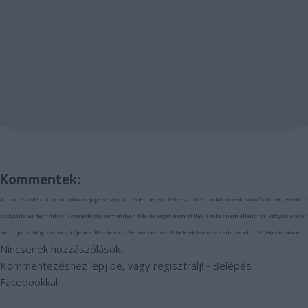
Kommentek:
A hozzászólások a
vonatkozó jogszabályok
értelmében felhasználói tartalomnak minősülnek, értük 
szolgáltatás technikai
üzemeltetője semmilyen felelősséget nem vállal, azokat nem ellenőrzi. Kifogás eseté
forduljon a blog szerkesztőjéhez. Részletek a
Felhasználási feltételekben
és az
adatvédelmi tájékoztatóban
.
Nincsenek hozzászólások.
Kommentezéshez
lépj be
, vagy
regisztrálj
! ‐
Belépés
Facebookkal