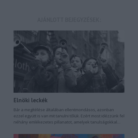
AJÁNLOTT BEJEGYZÉSEK:
Elnöki leckék
Bár a megítélése általában ellentmondásos, azonban
ezzel együtt is van mit tanulni tőlük. Ezért most idézzünk fel
néhány emlékezetes pillanatot, amelyek tanulságokkal
szolgálhatnak