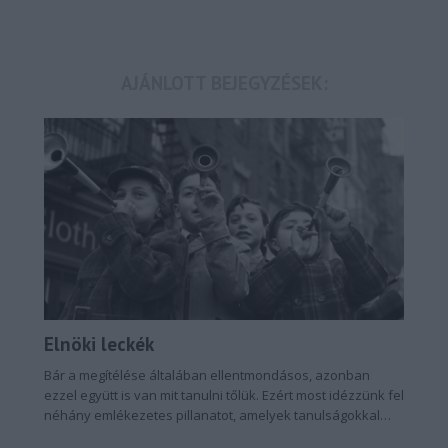
AJÁNLOTT BEJEGYZÉSEK:
Elnöki leckék
Bár a megítélése általában ellentmondásos, azonban
ezzel együtt is van mit tanulni tőlük. Ezért most idézzünk fel
néhány emlékezetes pillanatot, amelyek tanulságokkal
szolgálhatnak