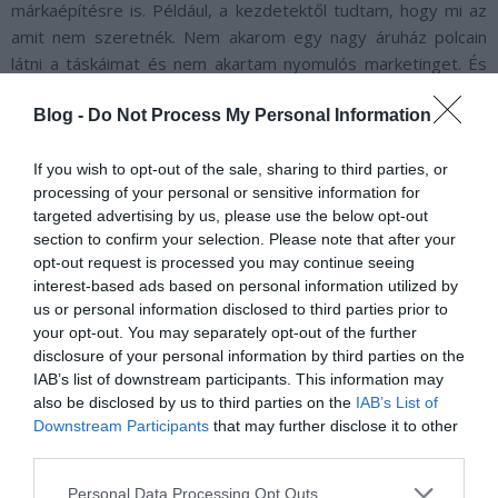
márkaépítésre is. Például, a kezdetektől tudtam, hogy mi az
amit nem szeretnék. Nem akarom egy nagy áruház polcain
látni a táskáimat és nem akartam nyomulós marketinget. És
egyébként sem akarok semmit sem sietni.
Blog -
Do Not Process My Personal Information
Végül két dologra építettem: a táskákra és az online
eszközökre. Ehhez legfőképp a táskáknak kellett olyanoknak
If you wish to opt-out of the sale, sharing to third parties, or
lenniük, amik felkeltik a figyelmet. Ez sikerült is, sokan
processing of your personal or sensitive information for
targeted advertising by us, please use the below opt-out
beszámolnak arról, hogy idegenek megállítják őket az utcán,
section to confirm your selection. Please note that after your
hogy hol vették a táskájukat. Sőt, olyan is megtörtént, hogy
opt-out request is processed you may continue seeing
ott helyben meg akarták venni valakitől a táskáját. Az online
interest-based ads based on personal information utilized by
kommunikációm bázisa pedig
a honlapom
, amit alapvetően a
us or personal information disclosed to third parties prior to
grafikusommal raktunk össze, de a „világban” menüpontot a
your opt-out. You may separately opt-out of the further
vásárlóimnak köszönhetem. Maguktól kezdték el küldözgetni a
disclosure of your personal information by third parties on the
képeket arról, hogy éppen hol járnak a táskáimmal.
IAB’s list of downstream participants. This information may
also be disclosed by us to third parties on the
IAB’s List of
Downstream Participants
that may further disclose it to other
third parties.
Please note that this website/app uses one or more Google
Personal Data Processing Opt Outs