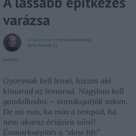
A lassabb építkezés
varázsa
dr. laszlomoni
• Personal Branding
2016. február 11.
ÉNMÁRKA
Gyorsnak kell lenni, hiszen aki
kimarad az lemarad. Nagyban kell
gondolkodni. - mondogatják sokan.
De mi van, ha más a tempód, ha
nem akarsz óriásira nőni?
Énmárkaépítés a “slow life”