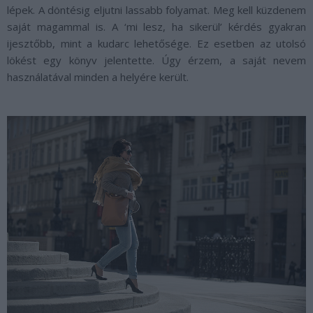
lépek. A döntésig eljutni lassabb folyamat. Meg kell küzdenem
saját magammal is. A ‘mi lesz, ha sikerül’ kérdés gyakran
ijesztőbb, mint a kudarc lehetősége. Ez esetben az utolsó
lökést egy könyv jelentette. Úgy érzem, a saját nevem
használatával minden a helyére került.