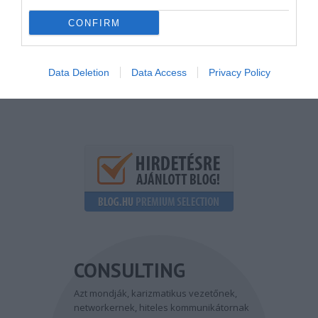
Eszközök
CONFIRM
Énmárka
Data Deletion
Data Access
Privacy Policy
Inspiráció
CONSULTING
Azt mondják, karizmatikus vezetőnek,
networkernek, hiteles kommunikátornak