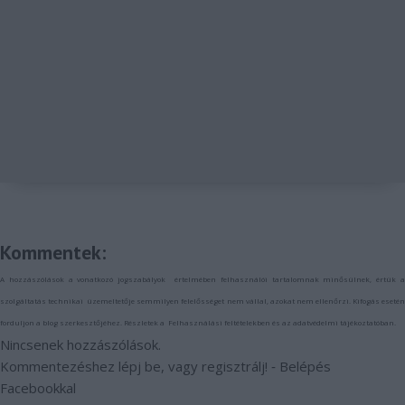
Kommentek:
A hozzászólások a
vonatkozó jogszabályok
értelmében felhasználói tartalomnak minősülnek, értük 
szolgáltatás technikai
üzemeltetője semmilyen felelősséget nem vállal, azokat nem ellenőrzi. Kifogás eseté
forduljon a blog szerkesztőjéhez. Részletek a
Felhasználási feltételekben
és az
adatvédelmi tájékoztatóban
.
Nincsenek hozzászólások.
Kommentezéshez
lépj be
, vagy
regisztrálj
! ‐
Belépés
Facebookkal