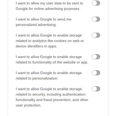
I want to allow my user data to be sent to
Külsőre a vidámság, a szerethetőség és az egyediség.
Google for online advertising purposes.
Tényelegesen, nincs két teljesen egyforma táska. Egyrészt, a
legkülönbözőbb anyagokból dolgozom. A MÁV függönytől, a
I want to allow Google to send me
kávés zsákon át, a műbőrig és az afrikai textilig tart a skála.
personalized advertising.
Amiben meglátom a formát, azt használom. Másrészt,
I want to allow Google to enable storage
szabásminta nélkül dolgozom, ez nagy szabadságot ad. Végül,
related to analytics like cookies on web or
de nem utolsó sorban, az egyéni megrendélesek
device identifiers in apps.
tulajdonképpen közös alkotási folyamatok. A megrendelővel
együtt alakítjuk ki a végleges formát, ha nem lehet
I want to allow Google to enable storage
személyesen akkor emailen vagy sms-ben. Talán ezt
related to functionality of the website or app.
szeretem a legjobban, remek dolog megosztani az alkotás
I want to allow Google to enable storage
örömét. A legnagyobb siker pedig az, ha sajátjuknak érzik és
related to personalization.
szeretik a végeredményt.
I want to allow Google to enable storage
related to security, including authentication
Alapok
functionality and fraud prevention, and other
user protection.
Tanácsok