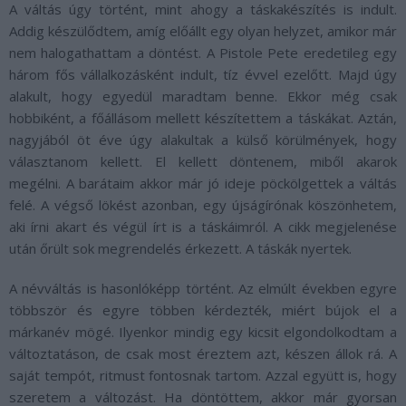
A váltás úgy történt, mint ahogy a táskakészítés is indult.
Addig készülődtem, amíg előállt egy olyan helyzet, amikor már
nem halogathattam a döntést. A Pistole Pete eredetileg egy
három fős vállalkozásként indult, tíz évvel ezelőtt. Majd úgy
alakult, hogy egyedül maradtam benne. Ekkor még csak
hobbiként, a főállásom mellett készítettem a táskákat. Aztán,
nagyjából öt éve úgy alakultak a külső körülmények, hogy
választanom kellett. El kellett döntenem, miből akarok
megélni. A barátaim akkor már jó ideje pöckölgettek a váltás
felé. A végső lökést azonban, egy újságírónak köszönhetem,
aki írni akart és végül írt is a táskáimról. A cikk megjelenése
után őrült sok megrendelés érkezett. A táskák nyertek.
A névváltás is hasonlóképp történt. Az elmúlt években egyre
többször és egyre többen kérdezték, miért bújok el a
márkanév mögé. Ilyenkor mindig egy kicsit elgondolkodtam a
változtatáson, de csak most éreztem azt, készen állok rá. A
saját tempót, ritmust fontosnak tartom. Azzal együtt is, hogy
szeretem a változást. Ha döntöttem, akkor már gyorsan