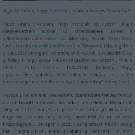
A gyakorlatban, hogyan történt a márkanév megváltoztatása?
Kicsit utána olvastam, hogy történik az ilyesmi. Majd
megkérdeztem azokat az ismerőseimet, akinek a
véleményére adok illetve - az akkor még Pistole Pete néven
futó -
facebook oldalam
követőit is. Túlnyomó többségében
a változást támogató vélemények érkeztek. A reakciókból az
is kiderült, hogy sokkal jobban ragaszkodnak hozzám, mint a
Pistole Pete névhez. Tudatosult bennem, hogy
egyszemélyes vállalkozásként eddig is minden rám, az én
tulajdonságaimra, értékeimre épült. Innentől már könnyű volt.
Persze a nevemre is rákerestem, szerencsére minden fontos
dolgot kiadott a kereső, ami addig megjelent a táskáimról.
Megszületett a döntés, majd átbeszéltem a grafikusommal,
hogy mit tartsunk meg a régi arculatból és mi az amit
hozzátegyünk. Hétvégén elkészült az új arculat, hétfőn pedig
már megmutattam, kommunikáltam a változást. És még