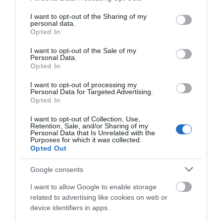
services and may gather and store information including but
not limited to your visit or usage behaviour. You may click to
I want to opt-out of the Sharing of my
personal data.
grant or deny consent to Google and its third-party tags to
Opted In
use your data for below specified purposes in below Google
consent section.
I want to opt-out of the Sale of my
Personal Data.
Opted In
I want to opt-out of processing my
Personal Data for Targeted Advertising.
Opted In
I want to opt-out of Collection, Use,
Visszatérve a márkanévre: az új név, valami új irányt is jelent?
Retention, Sale, and/or Sharing of my
Personal Data that Is Unrelated with the
Purposes for which it was collected.
Nem jelent új irányt, de új terveket igen. Szeretném, ha a világ
Opted Out
még több pontján örülnének a táskáimnak. De mindezt úgy,
hogy megmaradjon a márka lényege és a rám jellemző
Google consents
dolgok. Semmiképp sem tömeggyártásban gondolkozom,
I want to allow Google to enable storage
szeretném megőrizni a személyes, manufakturális jelleget.
related to advertising like cookies on web or
device identifiers in apps.
Mi az Aranka Bandula márka lényege?