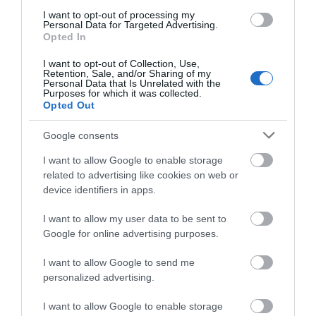
I want to opt-out of processing my
Personal Data for Targeted Advertising.
Opted In
CONSULTING
I want to opt-out of Collection, Use,
Retention, Sale, and/or Sharing of my
Azt mondják, karizmatikus vezetőnek,
Personal Data that Is Unrelated with the
Purposes for which it was collected.
networkernek, hiteles kommunikátornak
Opted Out
születni kell. De mi van, ha nem annak
születünk? Hogyan érhetjük el, hogy
Google consents
figyeljenek ránk? Hogy hitelesnek
tartsanak? Hogy kiemelkedjünk a
I want to allow Google to enable storage
versenytársaink közül, ha nem vagyunk
related to advertising like cookies on web or
született tehetségek ezen a területen?
device identifiers in apps.
TUDJ MEG TÖBBET
I want to allow my user data to be sent to
Google for online advertising purposes.
I want to allow Google to send me
personalized advertising.
I want to allow Google to enable storage