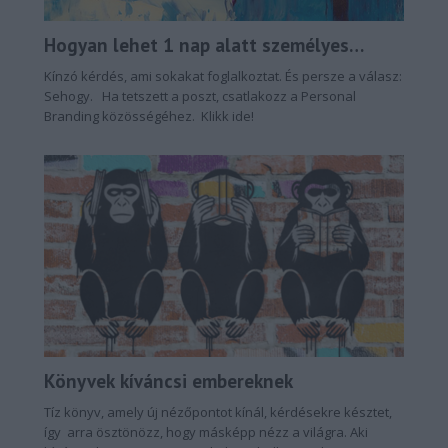
Hogyan lehet 1 nap alatt személyes
márkát építeni?
Kínzó kérdés, ami sokakat foglalkoztat. És persze a válasz:
Sehogy. Ha tetszett a poszt, csatlakozz a Personal
Branding közösségéhez. Klikk ide!
Könyvek kíváncsi embereknek
Tíz könyv, amely új nézőpontot kínál, kérdésekre késztet,
így arra ösztönözz, hogy másképp nézz a világra. Aki