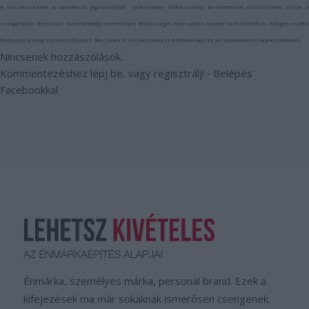
A hozzászólások a
vonatkozó jogszabályok
értelmében felhasználói tartalomnak minősülnek, értük 
szolgáltatás technikai
üzemeltetője semmilyen felelősséget nem vállal, azokat nem ellenőrzi. Kifogás eseté
forduljon a blog szerkesztőjéhez. Részletek a
Felhasználási feltételekben
és az
adatvédelmi tájékoztatóban
.
Nincsenek hozzászólások.
Kommentezéshez
lépj be
, vagy
regisztrálj
! ‐
Belépés
Facebookkal
Énmárka, személyes márka, personal brand. Ezek a
kifejezések ma már sokaknak ismerősen csengenek.