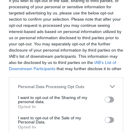
If you wish to opt-out of the sale, sharing to third parties, or
biztos, hogy gördülékeny lesz a folyamat.
processing of your personal or sensitive information for
targeted advertising by us, please use the below opt-out
section to confirm your selection. Please note that after your
Alapok
opt-out request is processed you may continue seeing
interest-based ads based on personal information utilized by
Tanácsok
us or personal information disclosed to third parties prior to
your opt-out. You may separately opt-out of the further
Eszközök
disclosure of your personal information by third parties on the
IAB’s list of downstream participants. This information may
also be disclosed by us to third parties on the
IAB’s List of
Énmárka
Downstream Participants
that may further disclose it to other
third parties.
Inspiráció
Please note that this website/app uses one or more Google
Personal Data Processing Opt Outs
services and may gather and store information including but
not limited to your visit or usage behaviour. You may click to
I want to opt-out of the Sharing of my
personal data.
grant or deny consent to Google and its third-party tags to
Opted In
use your data for below specified purposes in below Google
consent section.
I want to opt-out of the Sale of my
Personal Data.
Opted In