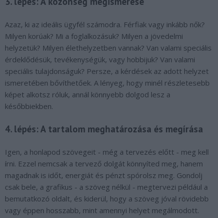
3. lépés: A közönség megismerése
Azaz, ki az ideális ügyfél számodra. Férfiak vagy inkább nők?
Milyen korúak? Mi a foglalkozásuk? Milyen a jövedelmi
helyzetük? Milyen élethelyzetben vannak? Van valami speciális
érdeklődésük, tevékenységük, vagy hobbijuk? Van valami
speciális tulajdonságuk? Persze, a kérdések az adott helyzet
ismeretében bővíthetőek. A lényeg, hogy minél részletesebb
képet alkotsz róluk, annál könnyebb dolgod lesz a
későbbiekben.
4. lépés: A tartalom meghatározása és megírása
Igen, a honlapod szövegeit - még a tervezés előtt - meg kell
írni. Ezzel nemcsak a tervező dolgát könnyíted meg, hanem
magadnak is időt, energiát és pénzt spórolsz meg. Gondolj
csak bele, a grafikus - a szöveg nélkül - megtervezi például a
bemutatkozó oldalt, és kiderül, hogy a szöveg jóval rövidebb
vagy éppen hosszabb, mint amennyi helyet megálmodott.