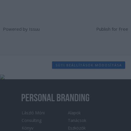
Powered by
Issuu
Publish for Free
SÜTI BEÁLLÍTÁSOK MÓDOSÍTÁSA
László Móni
Alapok
Consulting
Tanácsok
Könyv
Eszközök