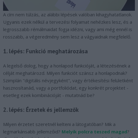
A cím nem túlzás, az alábbi lépések valóban kihagyhatatlanok.
Ugyanis ezek nélkül a tervezési folyamat nehézkes lesz, és a
legrosszabb rémálmaidat fogja idézni, vagy ami még ennél is
rosszabb, a végeredmény sem lesz a vágyaidnak megfelelő.
1. lépés: Funkció meghatározása
A legelső dolog, hogy a honlapod funkcióját, a létezésének a
célját meghatározd. Milyen funkciót szánsz a honlapodnak?
Szimplán "digitális névjegyként", vagy értékesítési felületként
hasznosítanád, vagy a portfoliódat, egy konkrét projektet -
esetleg ezek kombinációját - mutatnád be?
2. lépés: Érzetek és jellemzők
Milyen érzetet szeretnél kelteni a látogatóban? Mik a
legmarkánsabb jellemzőid?
Melyik polcra teszed magad
?