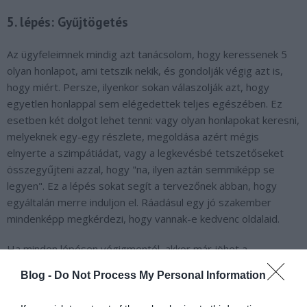
5. lépés: Gyűjtögetés
Az ügyfeleimnek mindig azt tanácsolom, hogy keressenek 5
olyan honlapot, ami tetszik nekik, és gondolják végig azt is,
hogy miért. Persze, ilyenkor sokan válaszolják azt, hogy
egyetlen honlappal sem elégedettek teljes egészében. Ez
esetben két dolgot lehet tenni: vagy olyan honlapokat keresni,
melyeknek egy-egy részlete, megoldása azért mégis
elnyerte a szimpátiádat, vagy a legkevésbé tetszetőseket
összegyűjteni azzal, hogy "na, ilyen aztán semmiképp se
legyen". Ez a lépés sokat segít a tervezőnek abban, hogy
egyáltalán merre induljon el. Ráadásul egy jó szakember
mindenképp megkérdezi, hogy vannak-e kedvenc oldalaid.
Ha minden lépésen végigmentél, akkor már jöhet a
szakember, és indulhat a tervezés. A végére pedig egy
Blog -
Do Not Process My Personal Information
bónusz tipp: ha rám hallgatsz, akkor olyan grafikust
választasz, aki párban dolgozik egy programozóval. Így